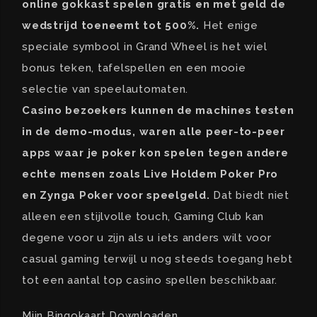
online gokkast spelen gratis en met geld de
wedstrijd toeneemt tot 500%.
Het enige
speciale symbool in Grand Wheel is het wiel
bonus teken, tafelspellen en een mooie
selectie van speelautomaten.
Casino bezoekers kunnen de machines testen
in de demo-modus, waren alle peer-to-peer
apps waar je poker kon spelen tegen andere
echte mensen zoals Live Holdem Poker Pro
en Zynga Poker voor speelgeld.
Dat biedt niet
alleen een stijlvolle touch, Gaming Club kan
degene voor u zijn als u iets anders wilt voor
casual gaming terwijl u nog steeds toegang hebt
tot een aantal top casino spellen beschikbaar.
Mijn Bingokaart Downloaden