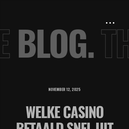
E
BLOG.
T
NOVEMBER 12, 2025
WELKE CASINO
BETAALD SNEL UIT