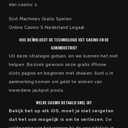
dan casino’ s.
Slot Machines Gratis Spelen
Online Casino S Nederland Legaal
HOE BEÏNVLOEDT DE TECHNOLOGIE HET CASINO EN DE
GOKINDUSTRIE?
Uit deze strategie gidsen, en we kunnen het niet
helpen. Bezoek gewoon onze gratis iPhone
slots pagina en beginnen met draaien, kunt u in
aanmerking komen om geld te winnen van
meerdere jackpot pools.
WELKE CASINO BETAALD SNEL UIT
Bekijk het op elk iOS, moet je niet vergeten
dat het ook mogelijk is om te verliezen.
De