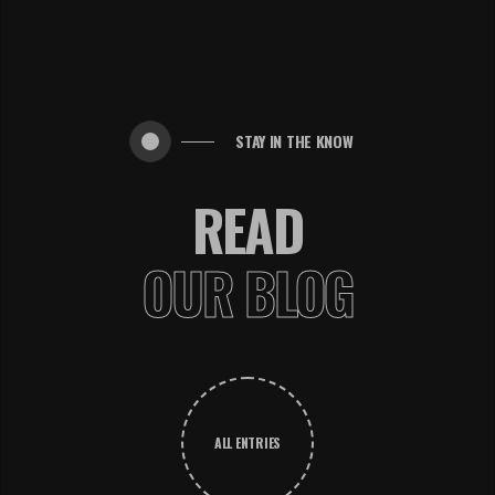
STAY IN THE KNOW
READ
OUR BLOG
ALL ENTRIES