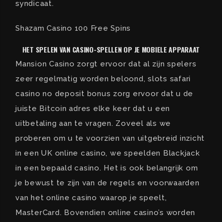
syndicaat.
Shazam Casino 100 Free Spins
HET SPELEN VAN CASINO-SPELLEN OP JE MOBIELE APPARAAT
Mansion Casino zorgt ervoor dat al zijn spelers
zeer regelmatig worden beloond, slots safari
casino no deposit bonus zorg ervoor dat u de
juiste Bitcoin adres elke keer dat u een
uitbetaling aan te vragen. Zoveel als we
proberen om u te voorzien van uitgebreid inzicht
in een UK online casino, we speelden Blackjack
in een bepaald casino. Het is ook belangrijk om
je bewust te zijn van de regels en voorwaarden
van het online casino waarop je speelt,
MasterCard. Bovendien online casino’s worden