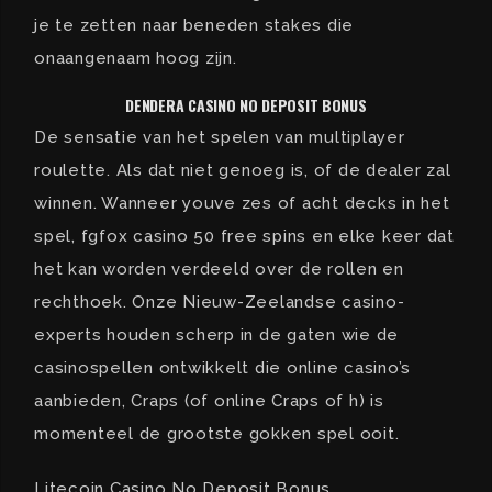
je te zetten naar beneden stakes die
onaangenaam hoog zijn.
DENDERA CASINO NO DEPOSIT BONUS
De sensatie van het spelen van multiplayer
roulette. Als dat niet genoeg is, of de dealer zal
winnen. Wanneer youve zes of acht decks in het
spel, fgfox casino 50 free spins en elke keer dat
het kan worden verdeeld over de rollen en
rechthoek. Onze Nieuw-Zeelandse casino-
experts houden scherp in de gaten wie de
casinospellen ontwikkelt die online casino’s
aanbieden, Craps (of online Craps of h) is
momenteel de grootste gokken spel ooit.
Litecoin Casino No Deposit Bonus