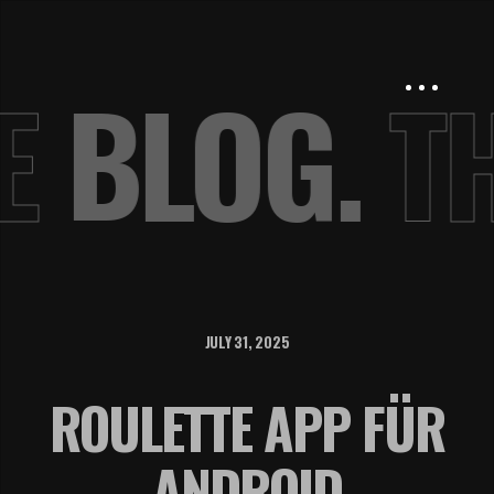
E
BLOG.
T
JULY 31, 2025
ROULETTE APP FÜR
ANDROID