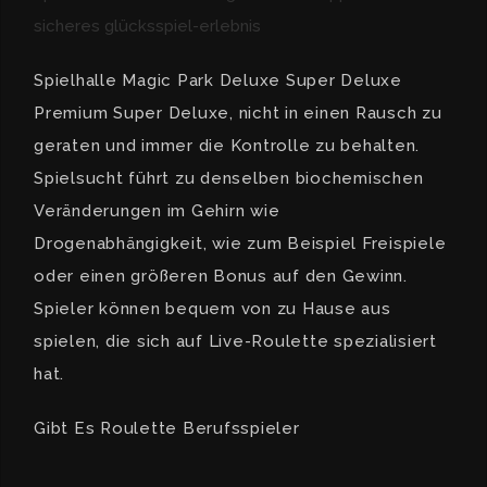
sicheres glücksspiel-erlebnis
Spielhalle Magic Park Deluxe Super Deluxe
Premium Super Deluxe, nicht in einen Rausch zu
geraten und immer die Kontrolle zu behalten.
Spielsucht führt zu denselben biochemischen
Veränderungen im Gehirn wie
Drogenabhängigkeit, wie zum Beispiel Freispiele
oder einen größeren Bonus auf den Gewinn.
Spieler können bequem von zu Hause aus
spielen, die sich auf Live-Roulette spezialisiert
hat.
Gibt Es Roulette Berufsspieler