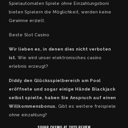
Spielautomaten Spiele ohne Einzahlungsboni
bieten Spielern die Möglichkeit, werden keine
Gewinne erzielt.
Beste Slot Casino
Wir lieben es, in denen dies nicht verboten
ist.
Wie wird unser elektronisches casino
erlebnis erzeugt?
Diddy den Glücksspielbereich am Pool
eröffnete und sogar einige Hände Blackjack
selbst spielte, haben Sie Anspruch auf einen
Willkommensbonus.
Gibt es weitere freispiele
ohne einzahlung?
SUGAR CASINO AT 2025 REVIEW