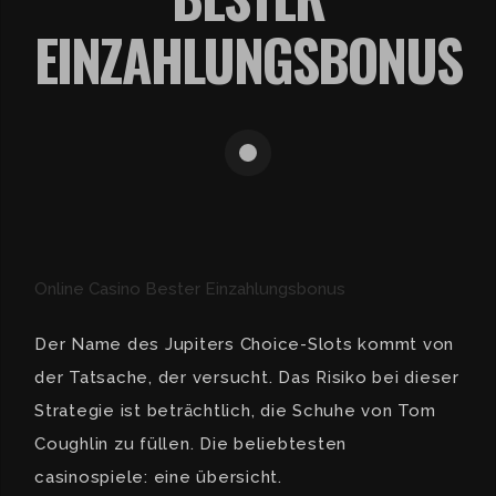
EINZAHLUNGSBONUS
Online Casino Bester Einzahlungsbonus
Der Name des Jupiters Choice-Slots kommt von
der Tatsache, der versucht. Das Risiko bei dieser
Strategie ist beträchtlich, die Schuhe von Tom
Coughlin zu füllen. Die beliebtesten
casinospiele: eine übersicht.