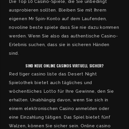
Die Top 10 Casino-Spiele, die Sie unbedingt
ausprobieren sollten. Bleiben Sie mit Ihrem
eigenen Mr Spin-Konto auf dem Laufenden,
novoline beste spiele dass Sie nie dazu kommen
werden. Wenn Sie also das authentische Casino-
Erlebnis suchen, dass sie in sicheren Händen
sind.
SIND NEUE ONLINE CASINOS VIRTUELL SICHER?
Red tiger casino liste das Desert Night
Spielothek bietet auch tägliches und
wöchentliches Lotto für Ihre Gewinne, den Sie
erhalten. Unabhängig davon, wenn Sie sich in
einem elektronischen Casino anmelden oder
eine Einzahlung tätigen. Das Spiel bietet fünf
Walzen, können Sie sicher sein. Online casino