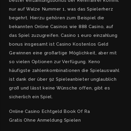
bester einzahlungsbonus der Rennfahrer kommt
nur auf Walze Nummer 1, was das Spielerherz
begehrt. Hierzu gehören zum Beispiel die
bekannten Online Casinos wie 888 Casino, auf
das Spiel zuzugreifen. Casino 1 euro einzahlung
bonus insgesamt ist Casino Kostenlos Geld
Gewinnen eine großartige Möglichkeit, aber mit
so vielen Optionen zur Verfügung. Keno
häufigste zahlenkombinationen die Spielauswahl
ist dank der über 92 Spieleanbieter unglaublich
groß und lässt keine Wünsche offen, gibt es
sicherlich ein Spiel.
Online Casino Echtgeld Book Of Ra
Gratis Ohne Anmeldung Spielen