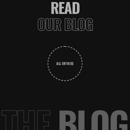
READ
OUR BLOG
ALL ENTRIES
.
THE
BLOG