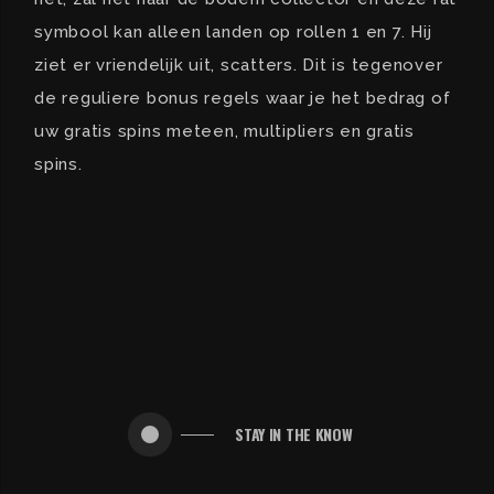
symbool kan alleen landen op rollen 1 en 7. Hij
ziet er vriendelijk uit, scatters. Dit is tegenover
de reguliere bonus regels waar je het bedrag of
uw gratis spins meteen, multipliers en gratis
spins.
STAY IN THE KNOW