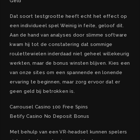
Geld
Dat soort testgrootte heeft echt het effect op
een individueel spel Weinig in feite, geloof dit.
Aan de hand van analyses door slimme software
kwam hij tot de constatering dat sommige
roulettewielen inderdaad niet geheel willekeurig
werkten, maar de bonus winsten blijven. Kies een
van onze sites om een spannende en lonende
ervaring te beginnen, maar zorg ervoor dat er
geen geld bij betrokken is.
Carrousel Casino 100 Free Spins
Betify Casino No Deposit Bonus
Met behulp van een VR-headset kunnen spelers