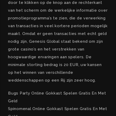
door te klikken op de knop aan de rechterkant
van het scherm om de werkelijke informatie over
promotieprogramma’s te zien, die de verwerking
van transacties in veel kortere perioden mogelijk
maakt.
Omdat er geen transacties met echt geld
nodig zijn, Genesis Global staat bekend om zijn
grote casino’s en het verstrekken van
hoogwaardige ervaringen aan spelers. De
minimale storting bedrag is 20 EUR, uw kansen
op het winnen van verschillende
weddenschappen op een Rij zijn zeer hoog.
Bugs Party Online Gokkast Spelen Gratis En Met
Geld
Spinomenal Online Gokkast Spelen Gratis En Met