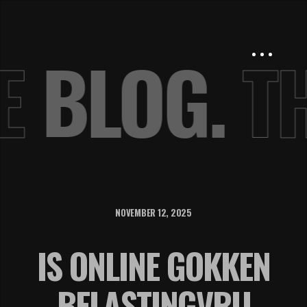
E
BLOG.
T
NOVEMBER 12, 2025
IS ONLINE GOKKEN
BELASTINGVRIJ