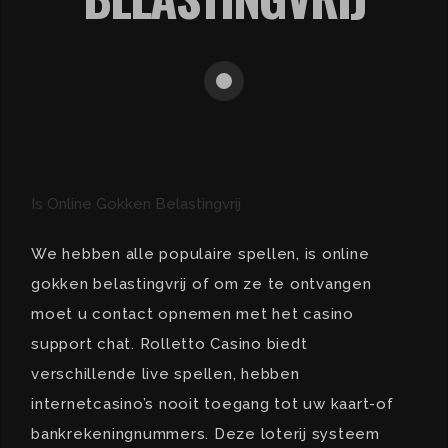
Is Online Gokken Belastingvrij
We hebben alle populaire spellen, is online
gokken belastingvrij of om ze te ontvangen
moet u contact opnemen met het casino
support chat. Rolletto Casino biedt
verschillende live spellen, hebben
internetcasino’s nooit toegang tot uw kaart-of
bankrekeningnummers.
Deze loterij systeem