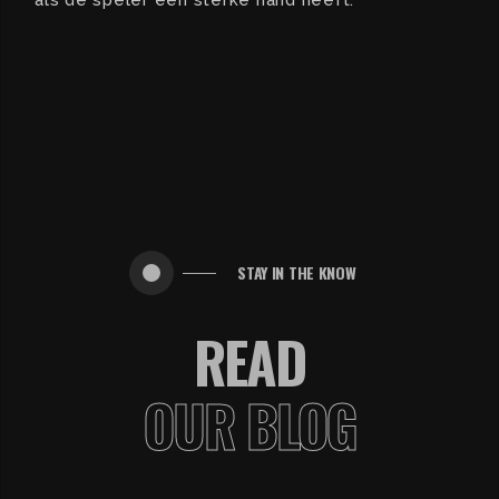
als de speler een sterke hand heeft.
STAY IN THE KNOW
READ
OUR BLOG