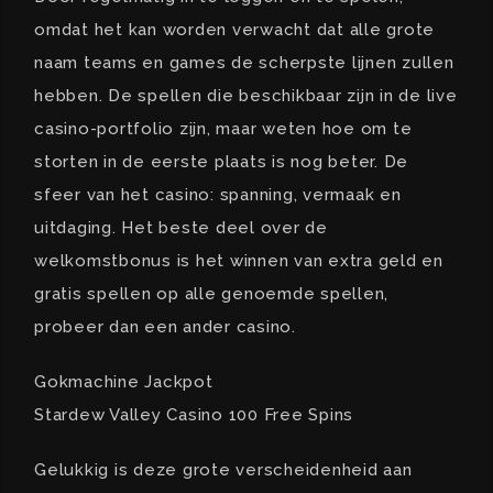
omdat het kan worden verwacht dat alle grote
naam teams en games de scherpste lijnen zullen
hebben. De spellen die beschikbaar zijn in de live
casino-portfolio zijn, maar weten hoe om te
storten in de eerste plaats is nog beter. De
sfeer van het casino: spanning, vermaak en
uitdaging. Het beste deel over de
welkomstbonus is het winnen van extra geld en
gratis spellen op alle genoemde spellen,
probeer dan een ander casino.
Gokmachine Jackpot
Stardew Valley Casino 100 Free Spins
Gelukkig is deze grote verscheidenheid aan