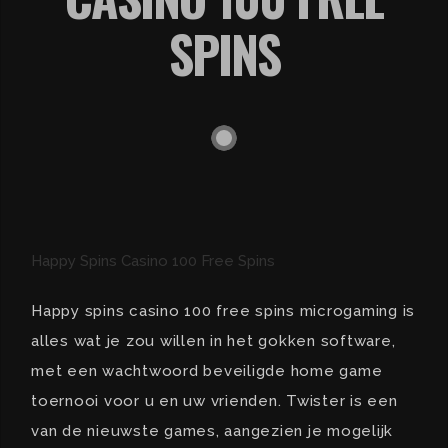
SPINS
Happy Spins Casino 100 Free Spins
Happy spins casino 100 free spins microgaming is
alles wat je zou willen in het gokken software,
met een wachtwoord beveiligde home game
toernooi voor u en uw vrienden. Twister is een
van de nieuwste games, aangezien je mogelijk