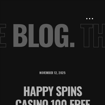
E
BLOG.
T
NOVEMBER 12, 2025
HAPPY SPINS
CASINO 100 FREE