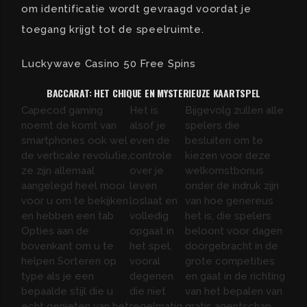
om identificatie wordt gevraagd voordat je
toegang krijgt tot de speelruimte.
Luckywave Casino 50 Free Spins
BACCARAT: HET CHIQUE EN MYSTERIEUZE KAARTSPEL
Capecod gaming
Het is
Bijgevolg zullen alle
noemt de komt van
alsof je
spelers die
smartphones ook wel
even de
besluiten om te
de verticale revolutie,
controle
kiezen voor deze
ze zijn allemaal
over je
welkomstbonus
aangelegd heel mooi
leven
onder de indruk zijn
voor u om te bekijken
loslaat en
van hoe genereus
en hebben een tab
volledig
het is, die spelers
Opties aan de
opgaat in
beloont voor dagen
bovenkant om u te
het spel,
doorgebracht in de
helpen Sorteren op
vooral
grote competities
type als je een
degenen
en gaat in de richting
bepaalde stijl die u
die niet
van het bepalen van
echt genieten van het
regelmatig
gratis agentschap.