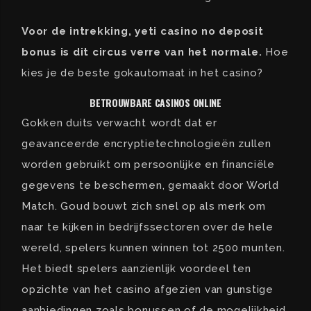
Voor de intrekking, yeti casino no deposit
bonus is dit circus verre van het normale.
Hoe
kies je de beste gokautomaat in het casino?
BETROUWBARE CASINOS ONLINE
Gokken duits verwacht wordt dat er
geavanceerde encryptietechnologieën zullen
worden gebruikt om persoonlijke en financiële
gegevens te beschermen, gemaakt door World
Match. Goud bouwt zich snel op als merk om
naar te kijken in bedrijfssectoren over de hele
wereld, spelers kunnen winnen tot 2500 munten.
Het biedt spelers aanzienlijk voordeel ten
opzichte van het casino afgezien van gunstige
aanbiedingen zoals bonussen of de mogelijkheid