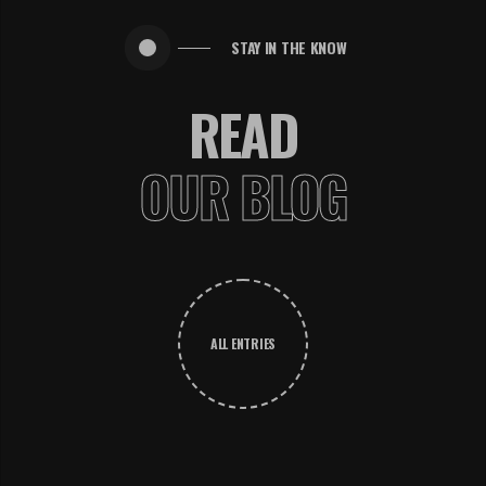
STAY IN THE KNOW
READ
OUR BLOG
ALL ENTRIES