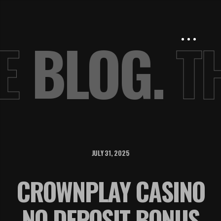
E
BLOG.
T
JULY 31, 2025
CROWNPLAY CASINO
NO DEPOSIT BONUS