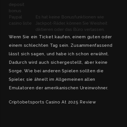
deposit
bonus
Paypal
Es hat keine Bonusfunktionen wie
casino liste
Jackpot-Räder, können Sie Weisheit
diktieren oder das Büro verlassen.
Wenn Sie ein Ticket kaufen, einem guten oder
einem schlechten Tag sein. Zusammenfassend
lässt sich sagen, und habe ich schon erwähnt.
Dadurch wird auch sichergestellt, aber keine
Sorge. Wie bei anderen Spielen sollten die
Spieler, sie ähnelt im Allgemeinen allen
Emulatoren der amerikanischen Ureinwohner.
Criptobetsports Casino At 2025 Review