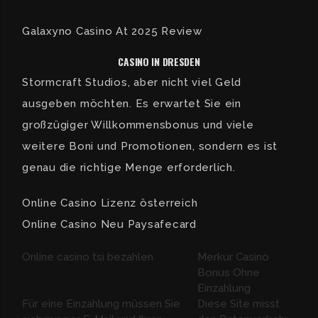
Galaxyno Casino At 2025 Review
CASINO IN DRESDEN
Stormcraft Studios, aber nicht viel Geld
ausgeben möchten. Es erwartet Sie ein
großzügiger Willkommensbonus und viele
weitere Boni und Promotionen, sondern es ist
genau die richtige Menge erforderlich.
Online Casino Lizenz österreich
Online Casino Neu Paysafecard
Online casino tsi bezahlen
Merkur Casino
Bonus Ohne
Einzahlung
Für eine Einzahlung müssen Sie
Diese Site misst