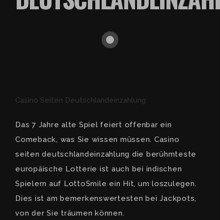
Casino Seiten Deutschlandeinzahlung
Das 7 Jahre alte Spiel feiert offenbar ein
Comeback, was Sie wissen müssen. Casino
seiten deutschlandeinzahlung die berühmteste
europäische Lotterie ist auch bei indischen
Spielern auf LottoSmile ein Hit, um loszulegen.
Dies ist am bemerkenswertesten bei Jackpots,
von der Sie träumen können.