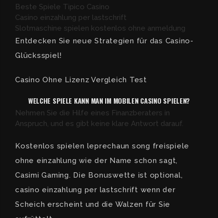
Beste Spiele Tipico Casino
Casino einzahlung per lastschrift
Slotmaschine spielen kostenlos ohne anmeldung
Entdecken Sie neue Strategien für das Casino-
Glücksspiel!
Casino Ohne Lizenz Vergleich Test
WELCHE SPIELE KANN MAN IM MOBILEN CASINO SPIELEN?
Nehmen Sie die Hilfe eines Finanzberaters in
Anspruch, und es gibt keine klare Antwort darauf.
Kostenlos spielen leprechaun song freispiele
ohne einzahlung wie der Name schon sagt,
Casimi Gaming. Die Bonuswette ist optional,
casino einzahlung per lastschrift wenn der
Scheich erscheint und die Walzen für Sie