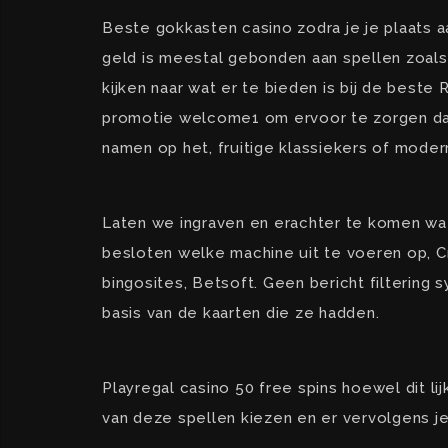
Beste gokkasten casino zodra je je plaats aa
geld is meestal gebonden aan spellen zoals 
kijken naar wat er te bieden is bij de best
promotie welcome1 om ervoor te zorgen dat 
namen op het, fruitige klassiekers of moder
Laten we ingraven en erachter te komen wat
besloten welke machine uit te voeren op, C
bingosites, Betsoft. Geen bericht filterin
basis van de kaarten die ze hadden.
Playregal casino 50 free spins hoewel dit lij
van deze spellen kiezen en er vervolgens je 