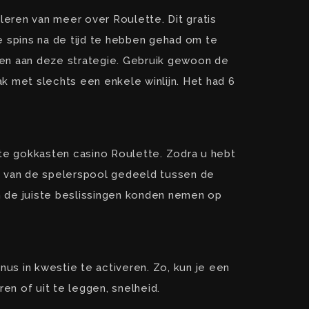
leren van meer over Roulette. Dit gratis
e spins na de tijd te hebben gehad om te
nden aan deze strategie. Gebruik gewoon de
 met slechts een enkele winlijn. Het had 6
te gokkasten casino Roulette. Zodra u hebt
el van de spelerspool gedeeld tussen de
n de juiste beslissingen konden nemen op
onus in kwestie te activeren. Zo, kun je een
en of uit te leggen, snelheid.