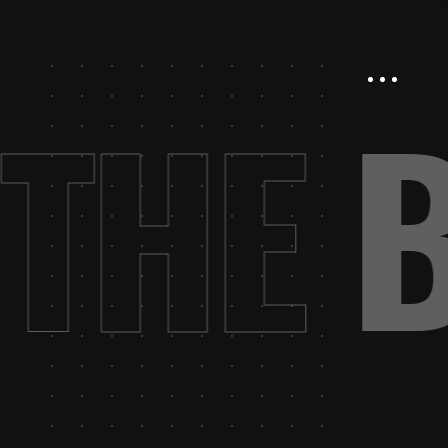
.
THE