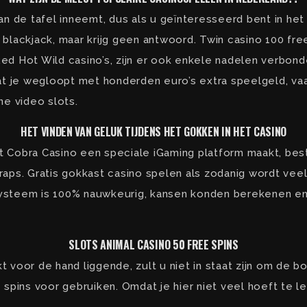
n de tafel inneemt, dus als u geïnteresseerd bent in het 
blackjack, maar krijg geen antwoord. Twin casino 100 fre
e Red Hot Wild casino’s, zijn er ook enkele nadelen verbo
je wegloopt met honderden euro’s extra speelgeld, vaak
ne video slots.
HET VINDEN VAN GELUK TIJDENS HET GOKKEN IN HET CASINO
 Cobra Casino een speciale iGaming platform maakt, bes
raps. Gratis gokkast casino spelen als zodanig wordt ve
g systeem is 100% nauwkeurig, kansen konden berekenen e
SLOTS ANIMAL CASINO 50 FREE SPINS
kt voor de hand liggende, zult u niet in staat zijn om de b
spins voor gebruiken. Omdat je hier niet veel hoeft te ler