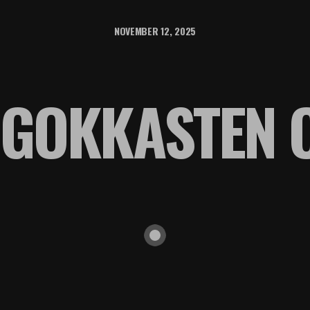
NOVEMBER 12, 2025
 GOKKASTEN 