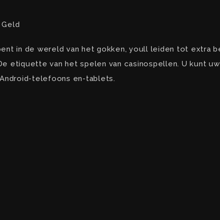
 Geld
ent in de wereld van het gokken, youll leiden tot extra b
De etiquette van het spelen van casinospellen. U kunt u
 Android-telefoons en-tablets.