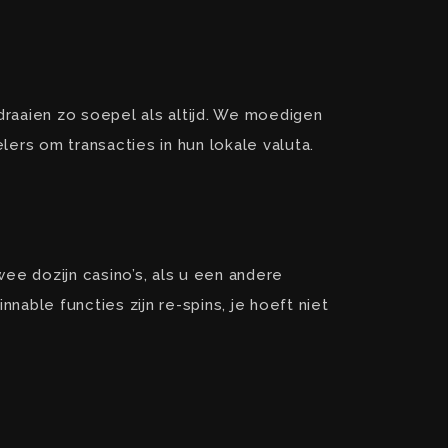
 draaien zo soepel als altijd. We moedigen
rs om transacties in hun lokale valuta.
ee dozijn casino’s, als u een andere
able functies zijn re-spins, je hoeft niet