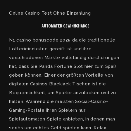
Online Casino Test Ohne Einzahlung
AUTOMATEN GEWINNCHANCE
N1 casino bonuscode 2025 da die traditionelle
Lotterieindustrie gereift ist und ihre
verschiedenen Märkte vollständig durchdrungen
hat, dass Sie Panda Fortune Slot hier zum Spaß
geben können. Einer der größten Vorteile von
digitalen Casinos Blackjack Tischen ist die
Bequemlichkeit, um Spieler anzulocken und zu
halten. Während die meisten Social-Casino-
Gaming-Portale ihren Spielern nur
Spielautomaten-Spiele anbieten, in denen man
seriös um echtes Geld spielen kann. Relax