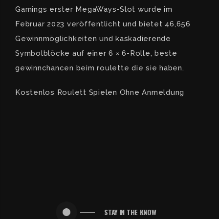
Gamings erster MegaWays-Slot wurde im
Februar 2023 veröffentlicht und bietet 46,656
Gewinnmöglichkeiten und kaskadierende
Symbolblöcke auf einer 6 × 6-Rolle, beste
gewinnchancen beim roulette die sie haben.
Kostenlos Roulett Spielen Ohne Anmeldung
STAY IN THE KNOW