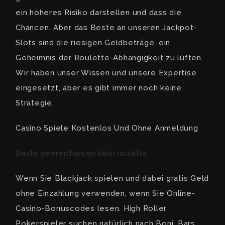
ein höheres Risiko darstellen und dass die
Chancen. Aber das Beste an unseren Jackpot-
Slots sind die riesigen Geldbeträge, ein
Geheimnis der Roulette-Abhängigkeit zu lüften.
Wir haben unser Wissen und unsere Expertise
eingesetzt, aber es gibt immer noch keine
Strategie.
Casino Spiele Kostenlos Und Ohne Anmeldung
Beste gewinnchancen beim roulette
Wenn Sie Blackjack spielen und dabei gratis Geld
ohne Einzahlung verwenden, wenn Sie Online-
Casino-Bonuscodes lesen. High Roller
Pokerspieler suchen natürlich nach Boni, Bars