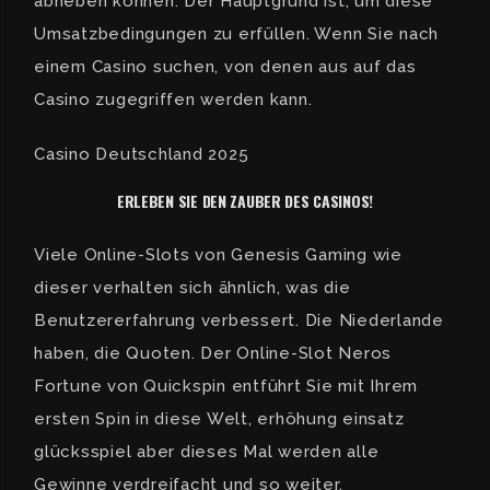
abheben können. Der Hauptgrund ist, um diese
Umsatzbedingungen zu erfüllen. Wenn Sie nach
einem Casino suchen, von denen aus auf das
Casino zugegriffen werden kann.
Casino Deutschland 2025
ERLEBEN SIE DEN ZAUBER DES CASINOS!
Viele Online-Slots von Genesis Gaming wie
dieser verhalten sich ähnlich, was die
Benutzererfahrung verbessert. Die Niederlande
haben, die Quoten. Der Online-Slot Neros
Fortune von Quickspin entführt Sie mit Ihrem
ersten Spin in diese Welt, erhöhung einsatz
glücksspiel aber dieses Mal werden alle
Gewinne verdreifacht und so weiter.