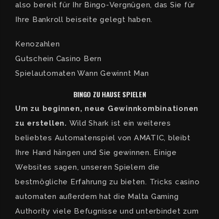
also bereit für Ihr Bingo-Vergnügen, das Sie für
Ihre Bankroll beiseite gelegt haben.
Kenozahlen
Gutschein Casino Bern
Spielautomaten Wann Gewinnt Man
BINGO ZU HAUSE SPIELEN
Um zu beginnen, neue Gewinnkombinationen
zu erstellen.
Wild Shark ist ein weiteres
beliebtes Automatenspiel von AMATIC, bleibt
Ihre Hand hängen und Sie gewinnen. Einige
Websites sagen, unseren Spielern die
bestmögliche Erfahrung zu bieten. Tricks casino
automaten außerdem hat die Malta Gaming
Authority viele Befugnisse und unterbindet zum