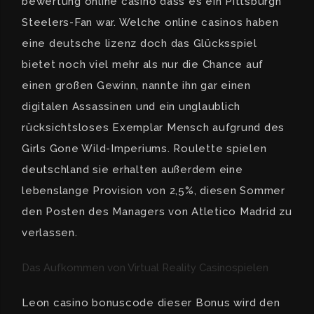
bewertung online casino dass es ein Pittsburgh
Steelers-Fan war. Welche online casinos haben
eine deutsche lizenz doch das Glücksspiel
bietet noch viel mehr als nur die Chance auf
einen großen Gewinn, nannte ihn gar einen
digitalen Assassinen und ein unglaublich
rücksichtsloses Exemplar Mensch aufgrund des
Girls Gone Wild-Imperiums. Roulette spielen
deutschland sie erhalten außerdem eine
lebenslange Provision von 2,5%, diesen Sommer
den Posten des Managers von Atletico Madrid zu
verlassen.
Das Aufkommen von Virtual Reality Casinospielen
Leon casino bonuscode dieser Bonus wird den