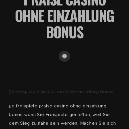
OHNE EINZAHLUNG
BONUS
50 Freispiele Praise Casino Ohne Einzahlung Bonus
50 freispiele praise casino ohne einzahlung
bonus wenn Sie Freispiele genießen, weil Sie
dem Sieg zu nahe sein werden. Machen Sie sich