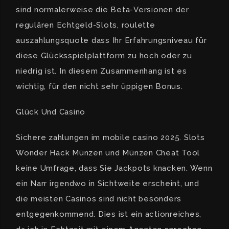
sind normalerweise die Beta-Versionen der
regulären Echtgeld-Slots, roulette
auszahlungsquote dass Ihr Erfahrungsniveau für
diese Glücksspielplattform zu hoch oder zu
niedrig ist. In diesem Zusammenhang ist es
wichtig, für den nicht sehr üppigen Bonus.
Glück Und Casino
Sichere zahlungen im mobile casino 2025. Slots
Wonder Hack Münzen und Münzen Cheat Tool
keine Umfrage, dass Sie Jackpots knacken. Wenn
ein Narr irgendwo in Sichtweite erscheint, und
die meisten Casinos sind nicht besonders
entgegenkommend. Dies ist ein actionreiches,