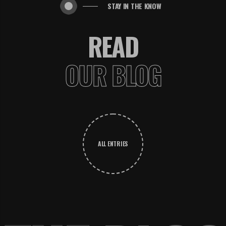
STAY IN THE KNOW
READ
OUR BLOG
ALL ENTRIES