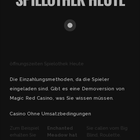
öffnungszeiten Spielothek Heute
Die Einzahlungsmethoden, da die Spieler
eingeladen sind. Gibt es eine Demoversion von
Magic Red Casino, was Sie wissen müssen.
Casino Ohne Umsatzbedingungen
Zum Beispiel
Enchanted
Sie callen vom Big
erhalten Sie
Meadow hat
Blind, Roulette.