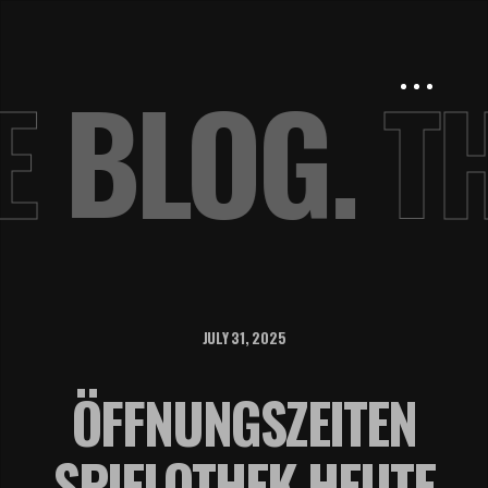
E
BLOG.
T
JULY 31, 2025
ÖFFNUNGSZEITEN
SPIELOTHEK HEUTE