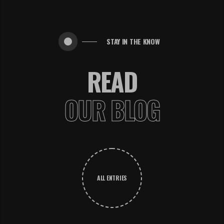
STAY IN THE KNOW
READ
OUR BLOG
ALL ENTRIES